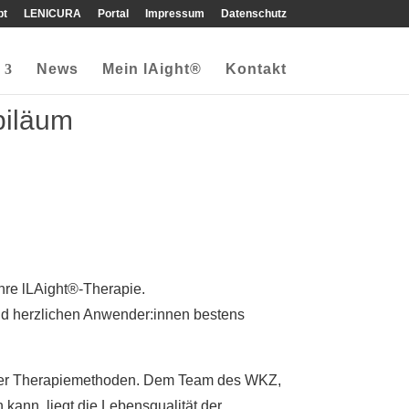
pt
LENICURA
Portal
Impressum
Datenschutz
News
Mein lAight®
Kontakt
biläum
re lLAight®-Therapie.
und herzlichen Anwender:innen bestens
ener Therapiemethoden. Dem Team des WKZ,
ann, liegt die Lebensqualität der