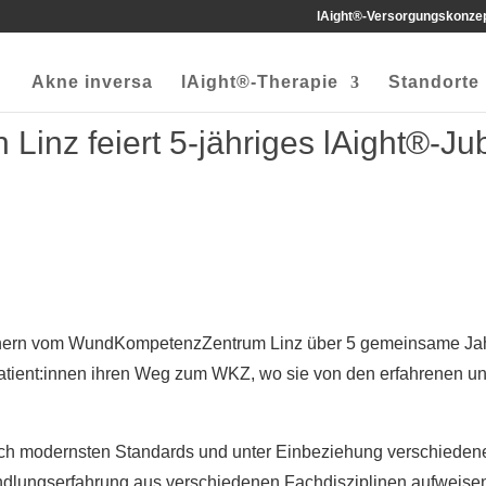
lAight®-Versorgungskonze
Akne inversa
lAight®-Therapie
Standorte
inz feiert 5-jähriges lAight®-Ju
tnern vom WundKompetenzZentrum Linz über 5 gemeinsame Jah
-Patient:innen ihren Weg zum WKZ, wo sie von den erfahrenen 
ch modernsten Standards und unter Einbeziehung verschied
ungserfahrung aus verschiedenen Fachdisziplinen aufweisen k