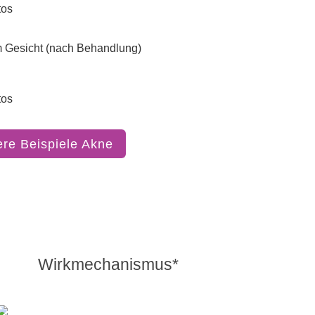
tos
tos
ere Beispiele Akne
Wirkmechanismus*