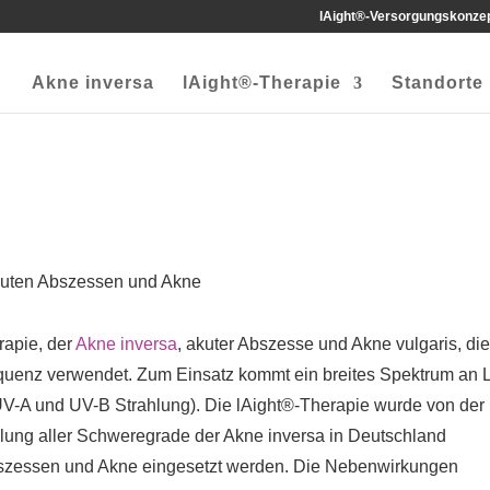
lAight®-Versorgungskonze
Akne inversa
lAight®-Therapie
Standorte
akuten Abszessen und Akne
erapie, der
Akne inversa
, akuter Abszesse und Akne vulgaris, di
quenz verwendet. Zum Einsatz kommt ein breites Spektrum an L
V-A und UV-B Strahlung). Die l
Ai
ght®-Therapie wurde von der
dlung aller Schweregrade der Akne inversa in Deutschland
Abszessen und Akne eingesetzt werden. Die Nebenwirkungen