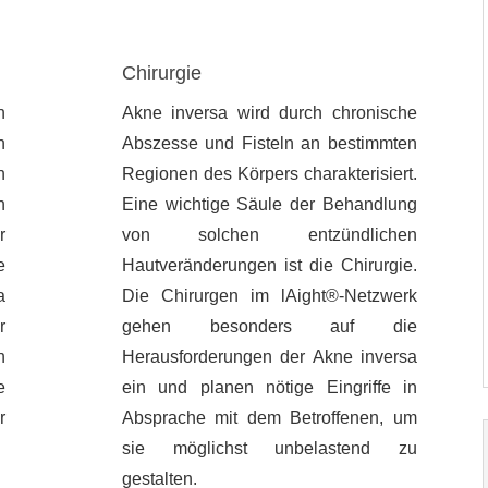
Chirurgie
h
Akne inversa wird durch chronische
n
Abszesse und Fisteln an bestimmten
h
Regionen des Körpers charakterisiert.
n
Eine wichtige Säule der Behandlung
r
von solchen entzündlichen
e
Hautveränderungen ist die Chirurgie.
a
Die Chirurgen im l
Ai
ght®-Netzwerk
r
gehen besonders auf die
h
Herausforderungen der Akne inversa
e
ein und planen nötige Eingriffe in
r
Absprache mit dem Betroffenen, um
sie möglichst unbelastend zu
gestalten.