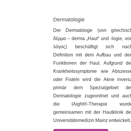
Dermatologie
Der Dermatologe (von griechisc
δέρμα – derma „Haut“ und -logie, vo
λόγος) beschäftigt sich nac
Definition mit dem Aufbau und de
Funktionen der Haut. Aufgrund de
Krankheitssymptome wie Abszess
oder Fisteln wird die Akne invers
primär dem Spezialgebiet de
Dermatologie zugeordnet und auc
die l
Ai
ght®-Therapie wurd
gemeinsamen mit der Hautklinik de
Universitätsmedizin Mainz entwickelt.