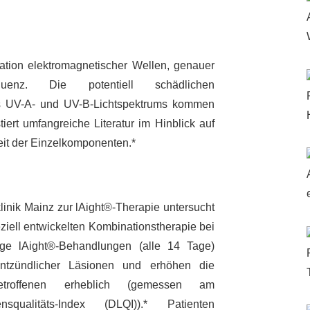
ation elektromagnetischer Wellen, genauer
uenz. Die potentiell schädlichen
s UV-A- und UV-B-Lichtspektrums kommen
tiert umfangreiche Literatur im Hinblick auf
heit der Einzelkomponenten.*
inik Mainz zur l
Ai
ght®-Therapie untersucht
eziell entwickelten Kombinationstherapie bei
ge l
Ai
ght®-Behandlungen (alle 14 Tage)
ntzündlicher Läsionen und erhöhen die
etroffenen erheblich (gemessen am
squalitäts-Index (DLQI)).* Patienten