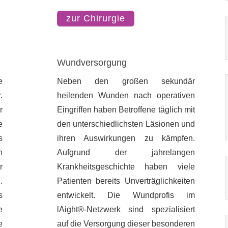
zur Chirurgie
Wundversorgung
e
Neben den großen sekundär
.
heilenden Wunden nach operativen
r
Eingriffen haben Betroffene täglich mit
e
den unterschiedlichsten Läsionen und
s
ihren Auswirkungen zu kämpfen.
n
Aufgrund der jahrelangen
r
Krankheitsgeschichte haben viele
.
Patienten bereits Unverträglichkeiten
s
entwickelt. Die Wundprofis im
e
l
Ai
ght®-Netzwerk sind spezialisiert
e
auf die Versorgung dieser besonderen