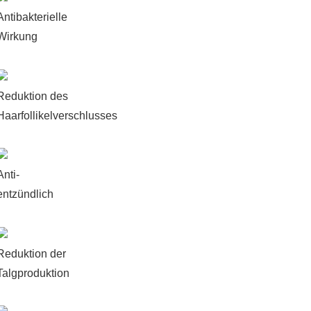
Antibakterielle
Wirkung
Reduktion des
Haarfollikelverschlusses
Anti-
entzündlich
Reduktion der
Talgproduktion