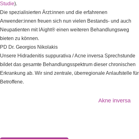
Studie
).
Die spezialisierten Ärzt:innen und die erfahrenen
Anwender:innen freuen sich nun vielen Bestands- und auch
Neupatienten mit lAight® einen weiteren Behandlungsweg
bieten zu können.
PD Dr. Georgios Nikolakis
Unsere Hidradenitis suppurativa / Acne inversa Sprechstunde
bildet das gesamte Behandlungsspektrum dieser chronischen
Erkrankung ab. Wir sind zentrale, überregionale Anlaufstelle für
Betroffene.
Hier wird auch die lAight®-Therapie bei
Akne inversa
(Hidradenitis Suppurativa), akuten Abszessen und Akne
angeboten.